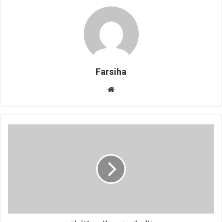
Farsiha
وبس
ای
ت
ز
ن
ا
ن
ا
ز
چ
ه
م