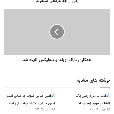
زنان از چه مردانی متنفرند
ر
د
ا
ه
ن
م
ی
ک
م
ا
ت
ر
ن
ی
ف
ب
ر
ا
ن
ر
د
همکاری باراک اوباما و نتفلیکس تایید شد
ا
ک
ا
و
نوشته های مشابه
ب
ا
م
ا
و
انشا در مورد زمین پاک
امین حیایی متولد چه سالی است
ن
آوریل 26, 2019
مارس 21, 2019
ت