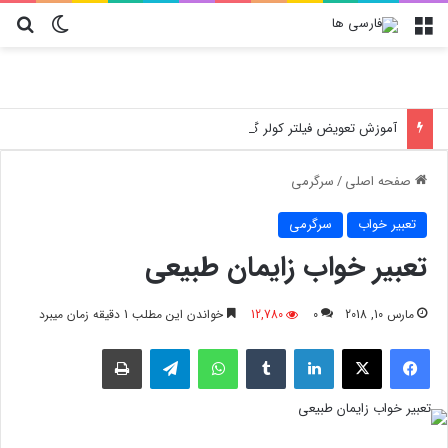
منو
تغییر پو
جس
آموزش تعویض فیلتر کولر گازی جنرال مکس
صفحه اصلی
/
سرگرمی
تعبیر خواب
سرگرمی
تعبیر خواب زایمان طبیعی
مارس 10, 2018
0
12,780
خواندن این مطلب 1 دقیقه زمان میبرد
فیسبوک
X
لینکدین
‫تامبلر
واتس آپ
تلگرام
چاپ