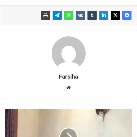
Farsiha
وبس
ای
ت
ب
ا
ز
ی