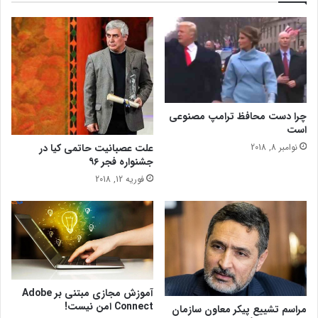
و
ر
ا
خ
د
ا
ر
چرا دست محافظ ترامپ مصنوعی
د
است
نوامبر 8, 2018
علت عصبانیت حاتمی کیا در
جشنواره فجر ۹۶
فوریه 12, 2018
آموزش مجازی مبتنی بر Adobe
Connect امن نیست!
مراسم تشییع پیکر معاون سازمان