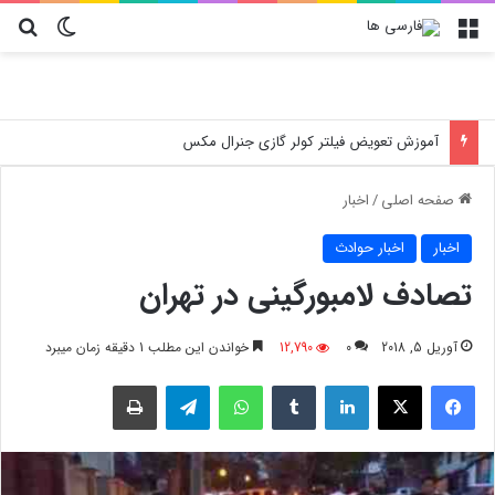
منو
تغییر پو
جس
آموزش تعویض فیلتر کولر گازی جنرال مکس
صفحه اصلی
/
اخبار
اخبار
اخبار حوادث
تصادف لامبورگینی در تهران
آوریل 5, 2018
0
12,790
خواندن این مطلب 1 دقیقه زمان میبرد
فیسبوک
X
لینکدین
‫تامبلر
واتس آپ
تلگرام
چاپ