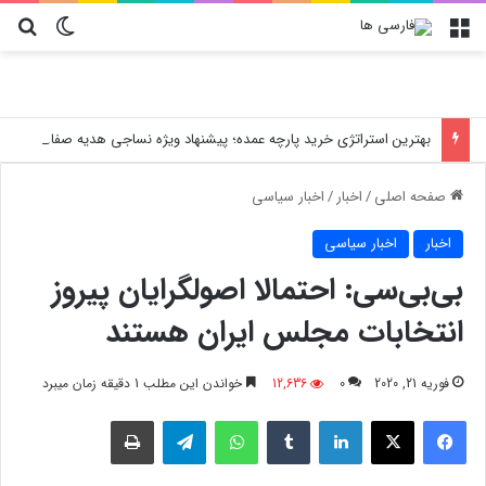
منو
تغییر پو
جس
بهترین استراتژی خرید پارچه عمده؛ پیشنهاد ویژه نساجی هدیه صفاهان برای تولید کنندگان لباس و پوشاک در ایران
صفحه اصلی
/
اخبار
/
اخبار سیاسی
اخبار
اخبار سیاسی
بی‌بی‌سی: احتمالا اصولگرایان پیروز
انتخابات مجلس ایران هستند
فوریه 21, 2020
0
12,636
خواندن این مطلب 1 دقیقه زمان میبرد
فیسبوک
X
لینکدین
‫تامبلر
واتس آپ
تلگرام
چاپ