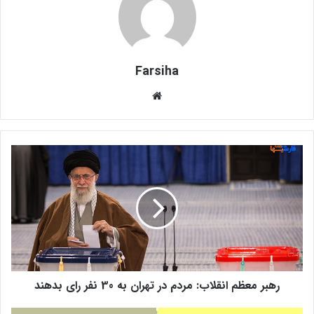
Farsiha
وبس
ای
ت
ر
ه
ب
ر
م
ع
ظ
م
ا
رهبر معظم انقلاب: مردم در تهران به 30 نفر رای بدهند
ن
ق