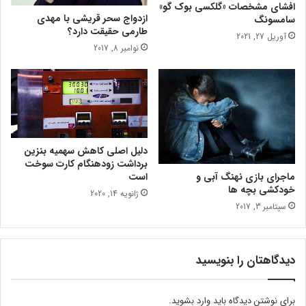
افشای مشخصات «گلکسی بوک گو»
ر
م
ازدواج سحر قریشی با مهدی
سامسونگ
ا
"
طارمی حقیقت دارد؟
آوریل 27, 2021
ی
ا
نوامبر 8, 2017
ب
ف
د
س
ه
ر
ن
د
د
گ
ی
ف
دلیل اصلی کاهش سهمیه بنزین
ص
برداشت زودهنگام کارت سوخت
ل
است
ماجرای بازی نهنگ آبی و
ی
خودکشی بچه ها
ژانویه 14, 2020
"
سپتامبر 3, 2017
دیدگاهتان را بنویسید
برای نوشتن دیدگاه باید
وارد بشوید
.