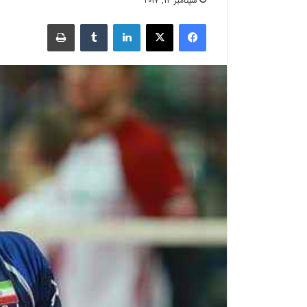
سپتامبر 14, 2017
فیسبوک
X
لینکدین
‫تامبلر
چاپ