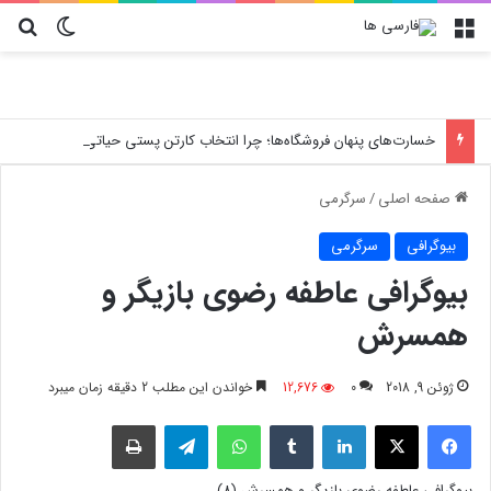
منو
تغییر پو
جس
خسارت‌های پنهان فروشگاه‌ها؛ چرا انتخاب کارتن پستی حیاتی است؟
صفحه اصلی
/
سرگرمی
بیوگرافی
سرگرمی
بیوگرافی عاطفه رضوی بازیگر و
همسرش
ژوئن 9, 2018
0
12,676
خواندن این مطلب 2 دقیقه زمان میبرد
فیسبوک
X
لینکدین
‫تامبلر
واتس آپ
تلگرام
چاپ