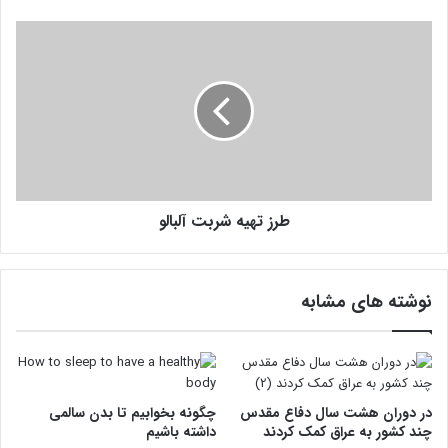
س
ت
ط
ر
ز
ت
ه
ی
ه
ش
ر
طرز تهیه شربت آلبالو
ب
ت
آ
ل
نوشته های مشابه
ب
ا
ل
و
در دوران هشت سال دفاع مقدس
چگونه بخوابیم تا بدن سالمی
چند کشور به عراق کمک کردند
داشته باشیم