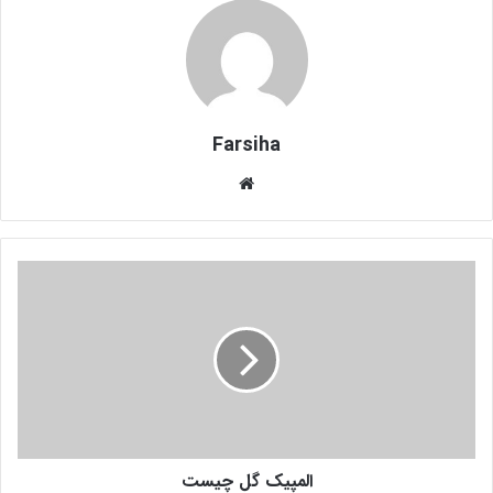
Farsiha
وبس
ای
ت
ا
ل
م
پ
ی
ک
گ
ل
چ
المپیک گل چیست
ی