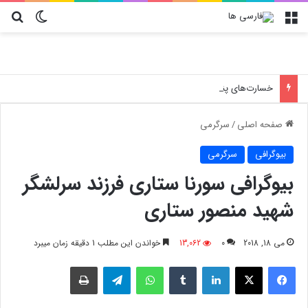
منو
تغییر پو
جس
خسارت‌های پنهان فروشگاه‌ها؛ چرا انتخاب کارتن پستی حیاتی است؟
صفحه اصلی
/
سرگرمی
بیوگرافی
سرگرمی
بیوگرافی سورنا ستاری فرزند سرلشگر
شهید منصور ستاری
می 18, 2018
0
13,062
خواندن این مطلب 1 دقیقه زمان میبرد
فیسبوک
X
لینکدین
‫تامبلر
واتس آپ
تلگرام
چاپ