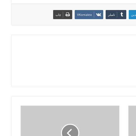
دین
‫تامبلر
‫VKontakte
چاپ
ب
ی
و
گ
ر