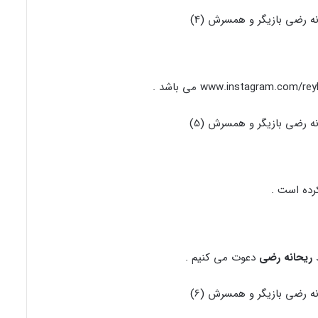
رده است .
د
ریحانه رضی
دعوت می کنیم .