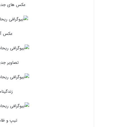
عکس های جدید 
عکس آتل
تصاویر جدی
زندگینا
تیپ و ظاه