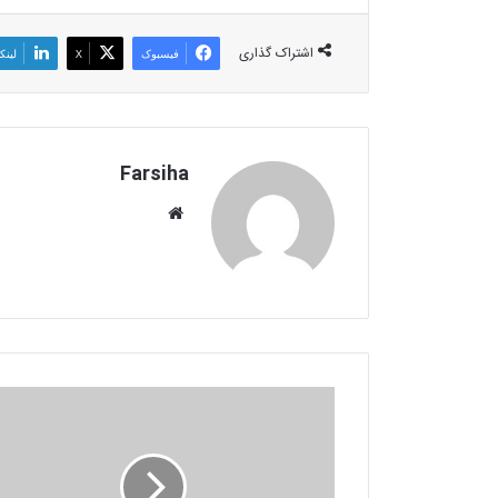
اشتراک گذاری
فیسبوک
X
لینک
Farsiha
وبس
ای
ت
ع
ک
س
ب
ه