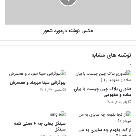
ب
ش
ا
ت
ز
ه
ی
د
گ
عکس نوشته درمورد شعور
ر
ر
م
ف
و
ی
ر
نوشته های مشابه
ل
د
م
ش
ب
ع
ا
و
ز
ر
بیوگرافی سینا مهرداد و همسرش
ی
فناوری بلاک چین چیست با بیان
مارس 27, 2019
ب
ساده و مفهومی
ز
ژانویه 6, 2018
ر
گ
ا
سینگل یعنی چه + معنی کلمه
ن
سینگل
از کجا بفهمم چه سایزی به من
میخورد؟