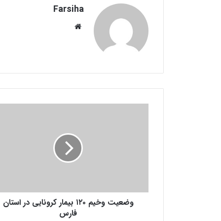
Farsiha
وبس
ای
ت
و
ض
ع
ی
ت
و
خ
ی
م
وضعیت وخیم ۱۲۰ بیمار کرونایی در استان
۱
۲
فارس