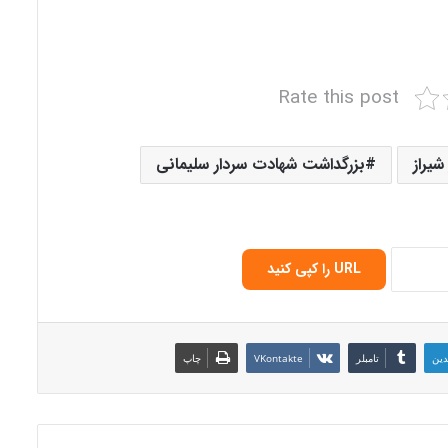
Rate this post
یراز
بزرگداشت شهادت سردار سلیمانی
URL را کپی کنید
دین
‫تامبلر
‫VKontakte
چاپ