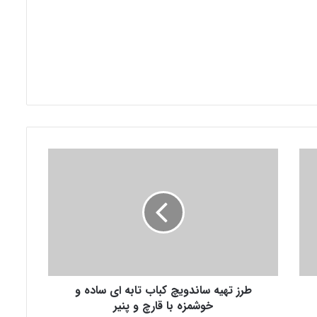
ط
ر
ز
ت
ه
ی
ه
س
ا
طرز تهیه ساندویچ کباب تابه ای ساده و
ن
د
خوشمزه با قارچ و پنیر