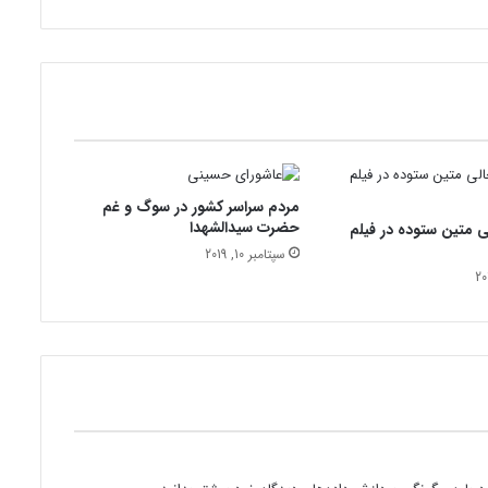
و
ی
چ
ک
ب
ا
ب
ت
ا
مردم سراسر کشور در سوگ و غم
ب
حضرت سیدالشهدا
 متین ستوده در فیلم
ه
ا
سپتامبر 10, 2019
ی
س
ا
د
ه
و
خ
و
ش
م