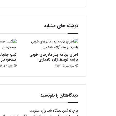
۰
ب
ی
م
ا
نوشته های مشابه
ر
ک
ر
و
ن
اجرای برنامه پدر مادرهای خوبی
تیپ جنجالی
ا
باشیم توسط آزاده نامداری
مسخره باز
ی
ی
سپتامبر 5, 2017
اکتبر 22, 2019
د
ر
ا
س
ت
دیدگاهتان را بنویسید
ا
ن
ف
برای نوشتن دیدگاه باید
وارد بشوید
.
ا