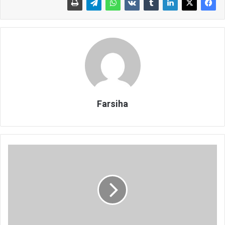
Farsiha
ن
ک
ا
ت
خ
و
ا