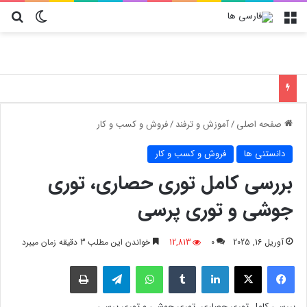
منو
تغییر پو
جس
آموزش تعویض فیلتر کولر گازی جنرال مکس
صفحه اصلی
/
آموزش و ترفند
/
فروش و کسب و کار
دانستنی ها
فروش و کسب و کار
بررسی کامل توری حصاری، توری
جوشی و توری پرسی
آوریل 16, 2025
0
12,813
خواندن این مطلب 3 دقیقه زمان میبرد
فیسبوک
X
لینکدین
‫تامبلر
واتس آپ
تلگرام
چاپ