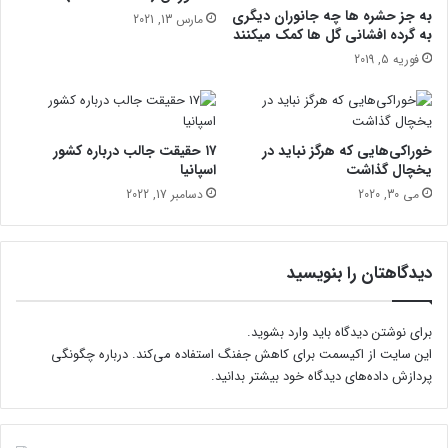
ق
ا
به جز حشره ها چه جانوران دیگری
مارس 13, 2021
ف
ز
به گرده افشانی گل ها کمک میکنند
ر
ی
فوریه 5, 2019
و
س
م
ا
ی
ل
ب
ن
خوراکی‌هایی که هرگز نباید در
۱۷ حقیقت جالب درباره کشور
ر
آ
یخچال گذاشت
اسپانیا
د
ر
می 30, 2020
دسامبر 17, 2022
!
ا
ی
ش
گ
دیدگاهتان را بنویسید
ا
ه
د
برای نوشتن دیدگاه باید
وارد بشوید
.
ر
این سایت از اکیسمت برای کاهش جفنگ استفاده می‌کند.
درباره چگونگی
س
پردازش داده‌های دیدگاه خود بیشتر بدانید.
ا
ل
1