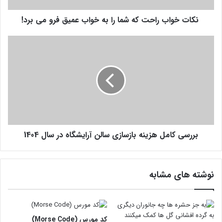
ب
نکات خواب راحت که شما را به خواب عمیق فرو می برد!
ر
ا
ح
ب
ت
ر
ک
ر
ه
س
ش
ی
م
ک
ا
ا
ر
م
ا
ل
ب
بررسی کامل هزینه بازسازی سالن آرایشگاه در سال 1404
ه
ه
ز
خ
ی
و
ن
نوشته های مشابه
ا
ه
ب
ب
ع
ا
م
ز
ی
س
کد مورس (Morse Code)