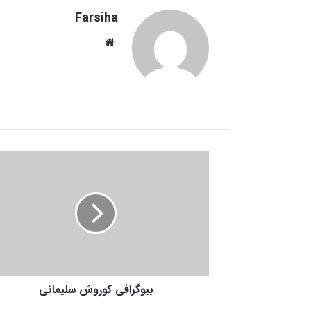
Farsiha
وبس
ای
ت
ب
ی
و
گ
ر
ا
ف
ی
ک
بیوگرافی کوروش سلیمانی
و
ر