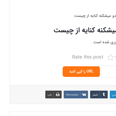
یشکنه کنایه از چیست
ری شده است .
Rate this post
URL را کپی کنید
دین
‫تامبلر
‫VKontakte
چاپ