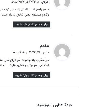
جولای 21, 2023 در 7:37 ب.ظ
ت
سلام راجع ضرب المثل با دمش گردو می
:
وگردو میشکنه یعنی شادی در راه است م
برای پاسخ دادن وارد شوید
گ
مقدم
ف
مارس 26, 2024 در 9:18 ب.ظ
ت
سپاسگزارم بله واقعیت امر انواع ضربال
:
اجتماعی وقومیتی واقعاپرمعناوکاربرد 
برای پاسخ دادن وارد شوید
دیدگاهتان را بنویسید