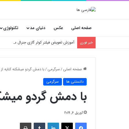
صفحه اصلی
عکس
دنیای مد
تکنولوژی
آموزش تعویض فیلتر کولر گازی جنرال مکس
خبر فوری
صفحه اصلی
/
سرگرمی
/
با دمش گردو میشکنه کنایه ا
دانستنی ها
سرگرمی
با دمش گردو میشک
آوریل 6, 2019
فیسبوک
X
لینکدین
‫تامبلر
چاپ