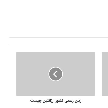
ز
ب
ا
ن
ر
س
م
ی
ک
زبان رسمی کشور آرژانتین چیست
ش
و