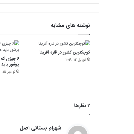
و
ش
س
ل
نوشته های مشابه
ی
م
ا
ن
کوچکترین کشور در قاره آفریقا
ی
۶ چیزی که
آوریل 12, 2019
پرشور باید 
نوامبر 15, 2021
‫2 نظرها
گ
شهرام بستانی اصل
ف