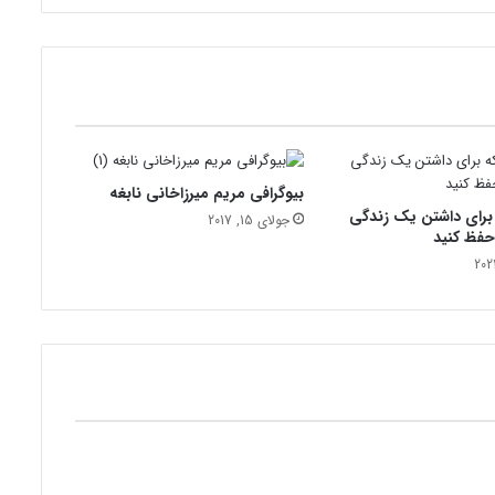
ر
آ
ر
ژ
ا
ن
ت
ی
بیوگرافی مریم میرزاخانی نابغه
ن
 برای داشتن یک زندگی
چ
جولای 15, 2017
حفظ کنید
ی
س
ت