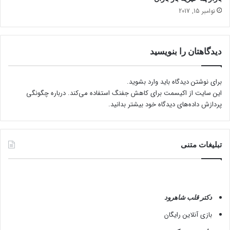
ج
ذ
نوامبر 15, 2017
م
ک
ی
ر
ک
ک
ن
ن
دیدگاهتان را بنویسید
د
ی
د
و
برای نوشتن دیدگاه باید
وارد بشوید
.
ب
این سایت از اکیسمت برای کاهش جفنگ استفاده می‌کند.
درباره چگونگی
گ
پردازش داده‌های دیدگاه خود بیشتر بدانید.
و
ی
ی
د
تبلیغات متنی
ا
ی
ن
ر
ف
دکتر قلب شاهرود
ت
بازی آنلاین رایگان
ا
ر