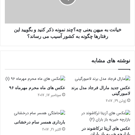
ر
ب
س
ه
ر
م
ی
ی
ا
ه
خیانت به میهن یعنی چه؟چند نمونه ذکر کنید و بگویید این
ل
ن
رفتارها چگونه به کشور آسیب می رساند؟
ح
ی
و
ع
ا
ن
ل
نوشته های مشابه
ی
ی
چ
پ
ه
ا
؟
ی
چ
عکس جدید مارال فرجاد مدل برند
عکس های ماه محرم مهرماه ۹۶
ی
ن
لامبورگینی
سپتامبر 17, 2017
ز
د
ژوئن 29, 2017
ا
ن
ز
م
د
و
بارداری همسر سام درخشانی
و
ن
عکس های آزیتا ترکاشوند در
اکتبر 21, 2017
ا
ه
بازارچه خیریه باز باران