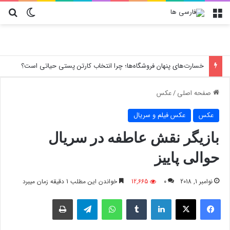
منو
تغییر پو
جس
خسارت‌های پنهان فروشگاه‌ها؛ چرا انتخاب کارتن پستی حیاتی است؟
صفحه اصلی
/
عکس
عکس
عکس فیلم و سریال
بازیگر نقش عاطفه در سریال
حوالی پاییز
نوامبر 1, 2018
0
12,665
خواندن این مطلب 1 دقیقه زمان میبرد
فیسبوک
X
لینکدین
‫تامبلر
واتس آپ
تلگرام
چاپ