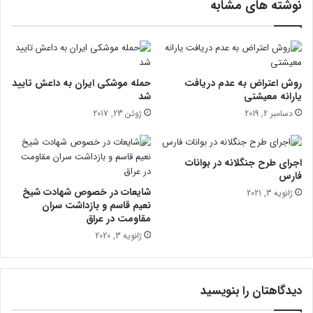
نوشته های مشابه
ب
ح
ر
ش
ا
ت
ی
ن
ش
ا
ب
ک
روش اعتراض به عدم دریافت
حمله موشکی ایران به داعش تایید
ن
س
یارانه معیشتی
شد
م
ر
دسامبر 2, 2019
ژوئن 23, 2017
ن
ی
ع
ا
م
ل
اجرای طرح جنگلانه در بوانات
ت
س
فارس
ز
ت
شایعات در خصوص شهادت شیخ
ژانویه 3, 2021
ا
ا
نعیم قاسم و بازداشت سران
د
ی
مقاومت در عراق
ه
ش
ژانویه 3, 2020
3
دیدگاهتان را بنویسید