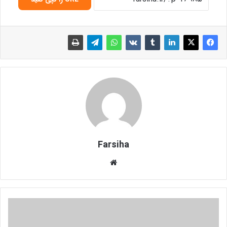
Farsiha
وبس
ای
ت
و
ث
ی