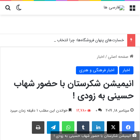
منو
تغییر پو
جس
خسارت‌های پنهان فروشگاه‌ها؛ چرا انتخاب کارتن پستی حیاتی است؟
صفحه اصلی
/
اخبار
اخبار
اخبار فرهنگی و هنری
انیمیشن شکرستان با حضور شهاب
حسینی به زودی !
سپتامبر 18, 2019
0
12,780
خواندن این مطلب 1 دقیقه زمان میبرد
فیسبوک
X
لینکدین
‫تامبلر
واتس آپ
تلگرام
چاپ
انیمیشن شکرستان با حضور شهاب حسینی به زودی !