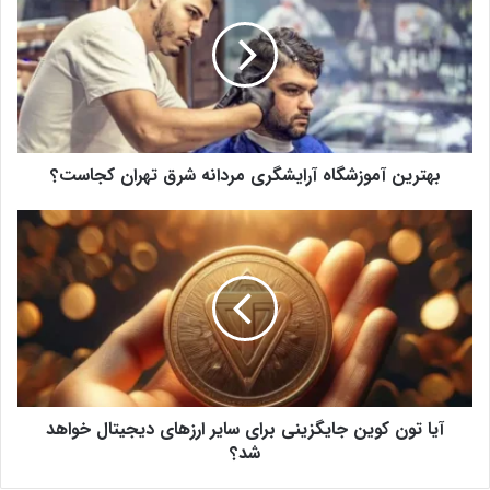
ت
ر
ی
ن
آ
م
و
بهترین آموزشگاه آرایشگری مردانه شرق تهران کجاست؟
ز
ش
گ
آ
ا
ی
ه
ا
آ
ت
ر
و
ا
ن
ی
ک
ش
و
گ
ی
ر
آیا تون کوین جایگزینی برای سایر ارزهای دیجیتال خواهد
ن
ی
ج
شد؟
م
ا