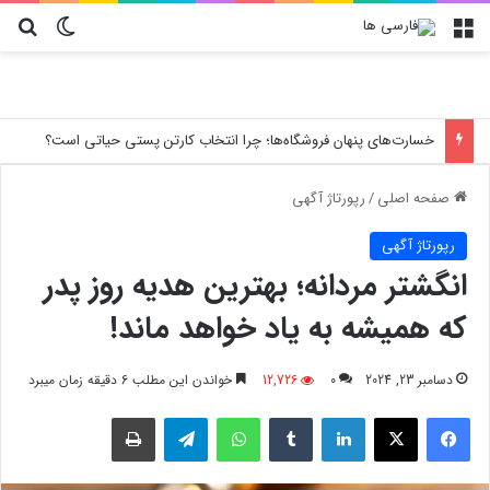
منو
تغییر پو
جس
خسارت‌های پنهان فروشگاه‌ها؛ چرا انتخاب کارتن پستی حیاتی است؟
صفحه اصلی
/
رپورتاژ آگهی
رپورتاژ آگهی
انگشتر مردانه؛ بهترین هدیه روز پدر
که همیشه به یاد خواهد ماند!
دسامبر 23, 2024
0
12,726
خواندن این مطلب 6 دقیقه زمان میبرد
فیسبوک
X
لینکدین
‫تامبلر
واتس آپ
تلگرام
چاپ