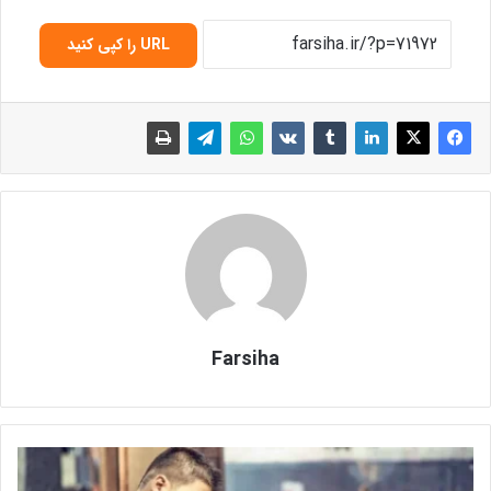
URL را کپی کنید
Farsiha
ب
ه