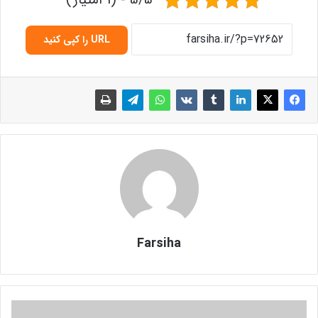
URL را کپی کنید
Farsiha
چ