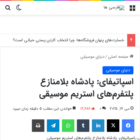
منو
تغییر پو
جس
خسارت‌های پنهان فروشگاه‌ها؛ چرا انتخاب کارتن پستی حیاتی است؟
صفحه اصلی
/
دنیای موسیقی
دنیای موسیقی
اسپاتیفای: پادشاه بلامنازع
پلتفرم‌های استریم موسیقی
می 17, 2025
0
12,686
خواندن این مطلب 5 دقیقه زمان میبرد
فیسبوک
X
لینکدین
‫تامبلر
واتس آپ
تلگرام
چاپ