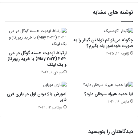
آ
ی
ر
نوشته های مشابه
ت
س
ب
ی
ا
ش
د
و
ل
ز
چگونه می‌توانم نواختن گیتار را به
ا
ب
صورت خودآموز یاد بگیرم؟
ر
ر
ارتباط آپدیت هسته گوگل در می
ژانویه 14, 2025
ز
ا
۲۰۲۲ (May 2022) با خرید رپورتاژ
ی
و بک لینک
ی
ر
س
جولای 6, 2022
ا
ت‌
ب
ک
ی
ر
آیا حمید هیراد سرطان دارد؟
آموزش بالا بردن لول در بازی فری
ا
د
فایر
مارس 16, 2020
ب
ن
سپتامبر 13, 2022
ی
ح
م
ر
؟
ف
ه‌
دیدگاهتان را بنویسید
ا