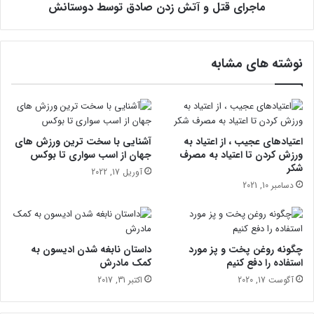
ماجرای قتل و آتش زدن صادق توسط دوستانش
و
آ
ت
ش
نوشته های مشابه
ز
د
ن
ص
ا
د
اعتیادهای عجیب ، از اعتیاد به
آشنایی با سخت ترین ورزش های
ق
ورزش کردن تا اعتیاد به مصرف
جهان از اسب سواری تا بوکس
شکر
ت
آوریل 17, 2022
و
دسامبر 10, 2021
س
ط
د
و
چگونه روغن پخت و پز مورد
داستان نابغه شدن ادیسون به
س
استفاده را دفع کنیم
کمک مادرش
ت
آگوست 17, 2020
اکتبر 31, 2017
ا
ن