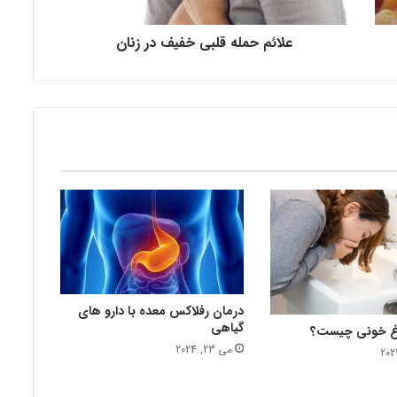
ل
ه
علائم حمله قلبی خفیف در زنان
ق
ل
ب
ی
خ
ف
ی
ف
د
ر
ز
ن
ا
ن
درمان رفلاکس معده با دارو های
گیاهی
اغ خونی چیست؟
می 23, 2024