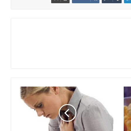
ع
ل
ا
ئ
م
ح
م