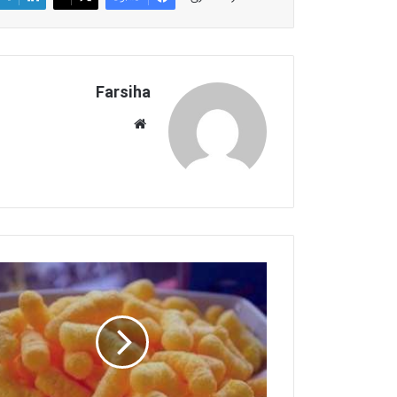
Farsiha
وبس
ای
ت
ط
ر
ز
ت
ه
ی
ه