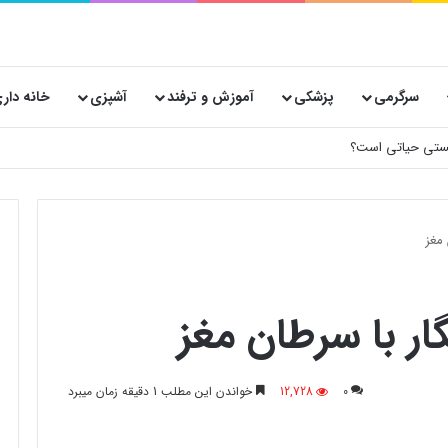
سرگرمی
پزشکی
آموزش و ترفند
آشپزی
خانه دار
 پستی حیاتی است؟
 مغز
ار با سرطان مغز
0
12,728
خواندن این مطلب 1 دقیقه زمان میبرد