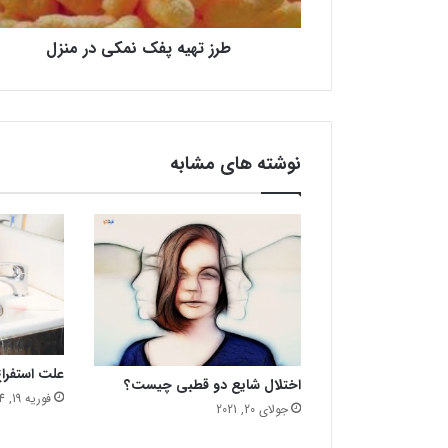
پ
ف
طرز تهیه پفک نمکی در منزل
ک
ن
م
ک
ی
د
نوشته های مشابه
ر
م
ن
ز
ل
علت استفر
اختلال شایع دو قطبی چیست؟
فوریه 19, 2024
جولای 20, 2021