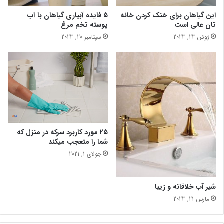
e
ت
این گیاهان برای خنک کردن خانه
۵ فایده آبیاری گیاهان با آب
s
ر
تان عالی است
پوسته تخم مرغ
د
ا
ژوئن 23, 2023
سپتامبر 20, 2023
ر
ن
پ
ه
ا
ی
ی
ز
9
6
۲۵ مورد کاربرد سرکه در منزل که
شما را متعجب میکند
جولای 1, 2021
شیر آب خلاقانه و زیبا
مارس 21, 2023