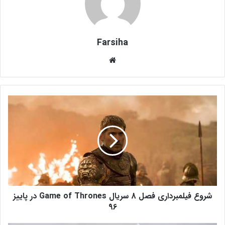
Farsiha
وبس
ای
ت
ش
ر
و
ع
ف
ی
ل
م
ب
شروع فیلمبرداری فصل 8 سریال Game of Thrones در پاییز
ر
د
96
ا