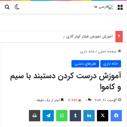
منو
تغییر پو
جس
آموزش تعویض فیلتر کولر گازی جنرال مکس
صفحه اصلی
/
خانه داری
خانه داری
هنرهای دستی
آموزش درست کردن دستبند با سیم
و کاموا
آگوست 20, 2017
0
12,759
کمتر از یک دقیقه
فیسبوک
X
لینکدین
‫تامبلر
واتس آپ
تلگرام
چاپ