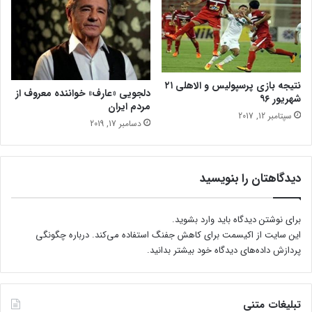
ا
ر
م
ی
ک
ن
نتیجه بازی پرسپولیس و الاهلی ۲۱
د
دلجویی «عارف» خواننده معروف از
شهریور ۹۶
؟
مردم ایران
سپتامبر 12, 2017
دسامبر 17, 2019
دیدگاهتان را بنویسید
برای نوشتن دیدگاه باید
وارد بشوید
.
این سایت از اکیسمت برای کاهش جفنگ استفاده می‌کند.
درباره چگونگی
پردازش داده‌های دیدگاه خود بیشتر بدانید.
تبلیغات متنی