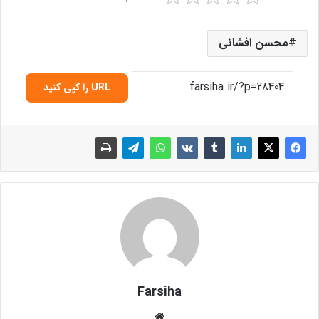
محسن افشانی
URL را کپی کنید
Farsiha
وبس