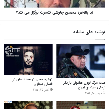
ا
خ
ی
ر
ی
آیا بالاخره محسن چاوشی کنسرت برگزار می کند؟
ه
ب
م
ا
ح
ک
س
نوشته های مشابه
ل
ن
ا
چ
ه
ا
و
ش
ی
ک
ن
س
ر
تهدید مسی توسط داعش در
علت مرگ لوون هفتوان بازیگر
ت
فضای مجازی
ارمنی سینمای ایران
ب
اکتبر 25, 2017
مارس 10, 2018
ر
گ
ز