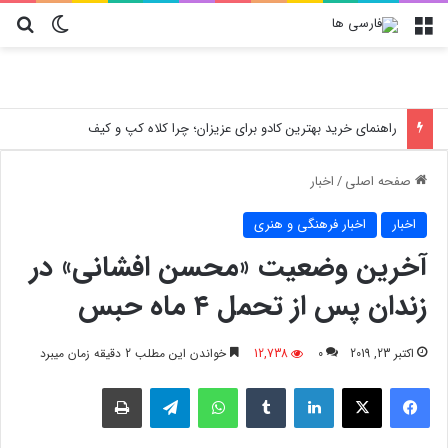
منو
تغییر پو
جس
بررسی خدمات تخصصی و فوری ال جی در تهرانپارس؛ بدون جابجایی دستگاه
صفحه اصلی
/
اخبار
اخبار
اخبار فرهنگی و هنری
آخرین وضعیت «محسن افشانی» در
زندان پس از تحمل ۴ ماه حبس
اکتبر 23, 2019
0
12,738
خواندن این مطلب 2 دقیقه زمان میبرد
فیسبوک
X
لینکدین
‫تامبلر
واتس آپ
تلگرام
چاپ