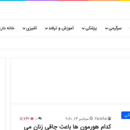
سرگرمی
پزشکی
آموزش و ترفند
آشپزی
خانه دار
کی
Farsiha
سپتامبر 23, 2020
0
12,732
کدام هورمون ها باعث چاقی زنان می