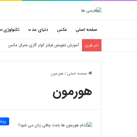
صفحه اصلی
عکس
دنیای مد
تکنولوژی
آموزش تعویض فیلتر کولر گازی جنرال مکس
خبر فوری
صفحه اصلی
/
هورمون
هورمون
پزش