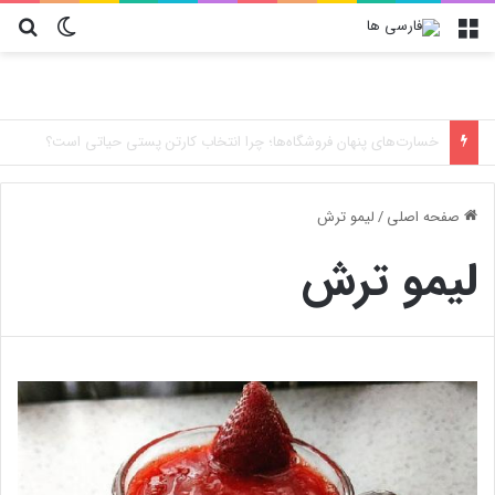
منو
تغییر پو
جس
ارورهای کولر گازی تراست
صفحه اصلی
/
لیمو ترش
لیمو ترش