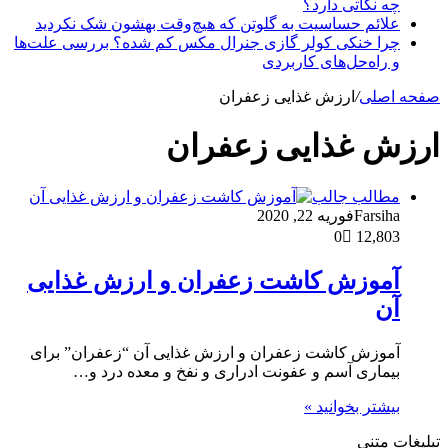
چه نکاتی دارد؟
علائم حساسیت به گلوتن که هیچ‌وقت بهشون شک نکردید
چرا خنکی کولر گازی جنرال مکس کم شده؟ بررسی علت‌ها
و راه‌حل‌های کاربردی
صفحه اصلی
/
ارزش غذایی زعفران
ارزش غذایی زعفران
مطالب جالب
Farsiha
فوریه 22, 2020
0
12,803
آموزش کاشت زعفران و ارزش غذایی
آن
آموزش کاشت زعفران و ارزش غذایی آن “زعفران” برای
بیماری آسم و عفونت ادراری و نفخ و معده درد و…
بیشتر بخوانید »
تبلیغات متنی