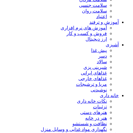
سلامت جنسی
سلامت روان
اعتیاد
آموزش و ترفند
آموزش های نرم افزاری
فروش و کسب و کار
ارز دیجیتال
آشپزی
پیش غذا
دسر
سالاد
شیرینی پزی
غذاهای ایرانی
غذاهای خارجی
مربا و ترشیجات
نوشیدنی
خانه داری
نکات خانه داری
تزئینات
هنرهای دستی
هنر در خانه
نظافت و شستشو
نگهداری مواد غذایی و وسایل منزل