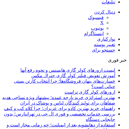
تبلیغات
دنبال کردن
فیسبوک
X
یوتیوب
اینستاگرام
نوارکناری
تغییر پوسته
جستجو برای
خبر فوری
لیست ارورهای کولر گازی هایسنس و نحوه رفع آنها
آموزش تعویض فیلتر کولر گازی جنرال مکس
خسارت‌های پنهان فروشگاه‌ها؛ چرا انتخاب کارتن پستی
حیاتی است؟
ارورهای کولر گازی تراست
بهترین استراتژی خرید پارچه عمده؛ پیشنهاد ویژه نساجی هدیه
صفاهان برای تولید کنندگان لباس و پوشاک در ایران
راهنمای خرید بهترین کادو برای عزیزان؛ چرا کلاه کپ و کیف
بررسی خدمات تخصصی و فوری ال جی در تهرانپارس؛ بدون
جابجایی دستگاه
استفاده از دهانشویه بعد از ایمپلنت؛ چه زمانی مجاز است و