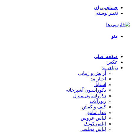
جستجو برای
تغییر پوسته
منو
صفحه اصلی
عکس
دنیای مد
آرایش و زیبایی
اخبار مد
استایل
دکوراسیون آشپزخانه
دکوراسیون منزل
زیورآلات
کیف و کفش
مدل مانتو
لباس عروس
لباس کودک
لباس مجلسی