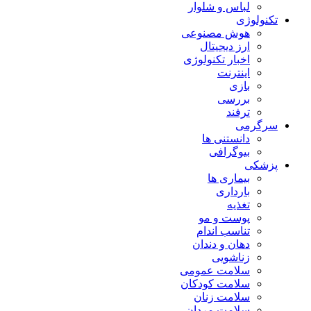
لباس و شلوار
تکنولوژی
هوش مصنوعی
ارز دیجیتال
اخبار تکنولوژی
اینترنت
بازی
بررسی
ترفند
سرگرمی
دانستنی ها
بیوگرافی
پزشکی
بیماری ها
بارداری
تغذیه
پوست و مو
تناسب اندام
دهان و دندان
زناشویی
سلامت عمومی
سلامت کودکان
سلامت زنان
سلامت مردان