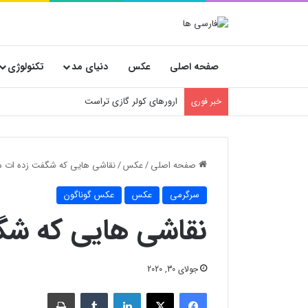
صفحه اصلی
عکس
دنیای مد
تکنولوژی
ارورهای کولر گازی تراست
خبر فوری
صفحه اصلی
/
عکس
/
نقاشی هایی که شگفت زده ات می
سرگرمی
عکس
عکس گوناگون
نقاشی هایی که شگ
جولای 30, 2020
فیسبوک
X
لینکدین
‫تامبلر
چاپ