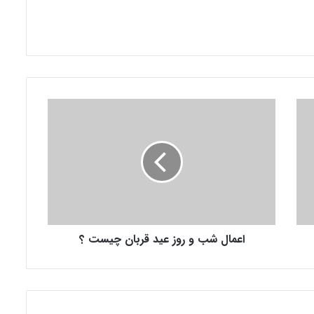
ا
ع
م
ا
ل
ش
ب
و
ر
اعمال شب و روز عید قربان چیست ؟
و
ز
ع
ی
د
ق