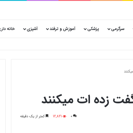
سرگرمی
پزشکی
آموزش و ترفند
آشپزی
خانه دار
کنند
فت زده ات میکنند
0
12,821
کمتر از یک دقیقه