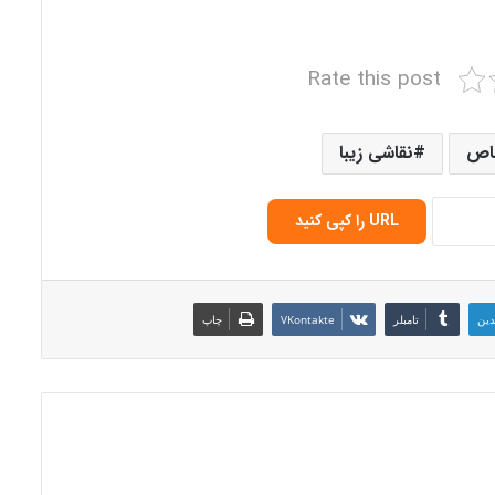
Rate this post
اص
نقاشی زیبا
URL را کپی کنید
دین
‫تامبلر
‫VKontakte
چاپ