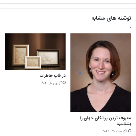
ه
ا
نوشته های مشابه
ی
م
خ
ت
ل
ف
چ
گ
و
در قاب خاطرات
ن
ه
آوریل 8, 2021
ا
س
ت
؟
معروف ترین پزشکان جهان را
بشناسید
آگوست 30, 2022