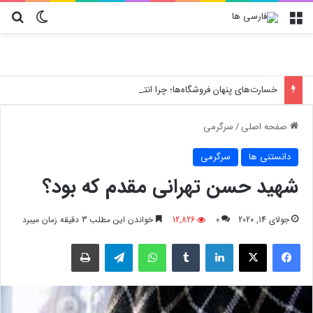
منو
تغییر پو
جس
خسارت‌های پنهان فروشگاه‌ها؛ چرا انتخاب کارتن پستی حیاتی است؟
صفحه اصلی
/
سرگرمی
دانستنی ها
سرگرمی
شهید حسن تهرانی مقدم که بود؟
جولای 14, 2020
0
12,826
خواندن این مطلب 3 دقیقه زمان میبرد
فیسبوک
X
لینکدین
‫تامبلر
واتس آپ
تلگرام
چاپ