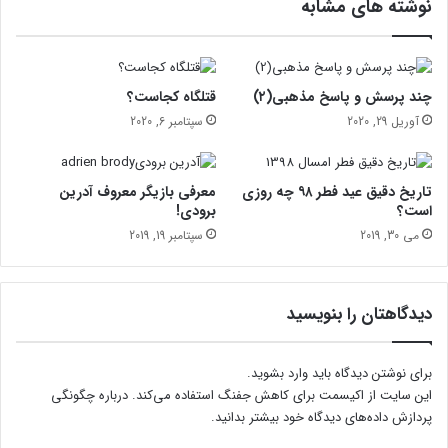
نوشته های مشابه
ع
ط
ی
ل
ا
چند پرسش و پاسخ مذهبی(۲)
قتلگاه کجاست؟
ت
آوریل 29, 2020
سپتامبر 6, 2020
ن
و
ر
تاریخ دقیق عید فطر ۹۸ چه روزی
معرفی بازیگر معروف آدرین
و
است؟
برودی!
ز
می 30, 2019
سپتامبر 19, 2019
ی
دیدگاهتان را بنویسید
برای نوشتن دیدگاه باید
وارد بشوید
.
این سایت از اکیسمت برای کاهش جفنگ استفاده می‌کند.
درباره چگونگی
پردازش داده‌های دیدگاه خود بیشتر بدانید.