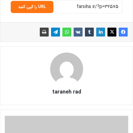
URL را کپی کنید
taraneh rad
ا
ن
ش