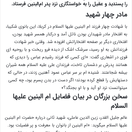
را پسندید و عقیل را به خواستگارى نزد پدر ام‌البنین فرستاد.
مادر چهار شهید
با شهادت چهار فرزند ام ‏البنین علیها السلام در کربلا، این بانوی شکیبا،
به افتخار مادر شهیدان بودن نائل آمد و درکنار همسر شهید بودن،
افتخاری دیگر بر صفحه افتخاراتش افزوده شد. وقتی خبر شهادت
فرزندانش به او رسید، سرشک اشک از دیده فرو ریخت و با روحیه‏ ای
قوی در اشعاری گفت: «ای کسی که فرزند رشیدم عباس را دیدی که
همانند پدرش بر دشمنان تاخت، فرزندان علی علیه ‏السلام همه شیران
بیشه شجاعتند. شنیده ‏ام بر سر عباس عمود آهنین زدند، در حالی که
دست‏هایش را قطع کرده بودند؛ اگر دست در بدن پسرم بود، چه کسی
می‏توانست نزد او آید و با او بجنگد؟»
سخن بزرگان در بیان فضایل ام‏ البنین علیها
السلام
عالم جلیل ‏القدر، زین‏ الدین عاملی، شهید ثانی درباره حضرت ام‏ البنین
علیها السلام می‏گوید: «ام ‏البنین از بانوان با معرفت و پر فضیلت بود.