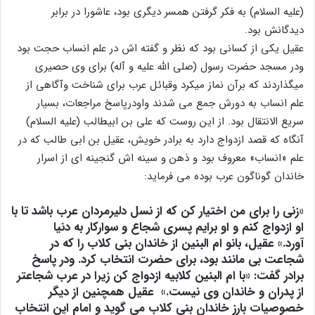
(علیه السلام) به فکر گرفتن همسر دیگری بود، عاشورا در برابر
دیدگانش بود.
عقیل یکی از کسانی بود که نظر و گفته اش در علم انساب حجت بود
ودر مسجد حضرت رسول (صلی الله علیه و آله) برای وی حصیری
میگذاردند که برآن نماز میکرد وقبائل عرب برای شناخت وآگاهی از
علم انساب به دورش جمع می شدند واودرپاسخ مراجعات، بسیار
سریع الانتقال بود. از این روست که علی بن ابیطالب (علیه السلام)
آنگاه که قصد ازدواج دارد به برادر خویش، عقیل بن ابی طالب که در
علم «انساب» معروف بود و ذهن و سینه اش گنجینه ای از اسرار
خاندان گوناگون عرب بوده می فرماید:
«
زنی را برای من اختیار کن که از نسل دلیرمردان عرب باشد تا با
او ازدواج کنم و او برایم پسری شجاع و سوارکار به دنیا
آورد
.» عقیل، بانو ام البنین از خاندان بنی کلاب را که در
شجاعت بى‏ مانند بود، براى حضرت انتخاب کرد. ودر پاسخ
برادر گفت: «
با ام البنین کلابیه ازدواج کن زیرا در عرب شجاعتر
از پدران و خاندان وی نیست
.» عقیل همچنین از دیگر
خصوصیات بارز خاندان بنی کلاب می گوید و امام این انتخاب