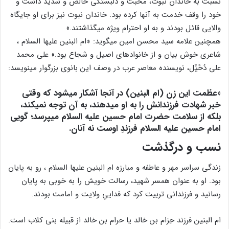
نسبت به خاندان نبوت، محبت و دلبستگی خالص و شدید داشت و
خود را وقف خدمت به آن‏ها کرده بود. خاندان نبوت نیز برای او جایگاه
والایی قائل بودند و به او احترام ویژه می‏گذاشتند.»
هم‏چنین علامه سید محسن امین می‏گوید: «ام البنین علیها السلام ،
شاعری خوش‏ بیان و از خانواده‏ای اصیل و شجاع بود.» علی محمد
علی دُخَیِّل، نویسنده معاصر عرب در وصف این بانوی بزرگوار می‏نویسد:
«عظمت این زن (ام البنین) در آن‏جا آشکار می‏شود که وقتی
خبر شهادت فرزندانش را به او می‏دهند، به آن توجه نمی‏کند،
بلکه از سلامت حضرت امام حسین علیه ‏السلام می‏پرسد؛ گویی
امام حسین علیه‏ السلام فرزندِ اوست نه آنان.
نسب و درگذشت
زندگی سراسر مهر و عاطفه و مبارزه ام ‏البنین علیها السلام ، رو به پایان
بود. او به عنوان همسر شهید، رسالت خویش را به خوبی به پایان
رسانید و فرزندانی تربیت کرد که فداییِ ولایت و امامت بودند.
ام البنین فرزند حِزام بن خالد یا حرام بن خالد از قبیله بنی کلاب است.