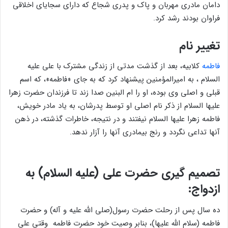
دامان مادری مهربان و پاک و پدری شجاع که دارای سجایای اخلاقی
فراوان بودند رشد کرد.
تغییر نام
فاطمه
کلابیه، بعد از گذشت مدتی از زندگی مشترک با علی علیه
‏السلام ، به امیرالمؤمنین پیشنهاد کرد که به جای «فاطمه»، که اسم
قبلی و اصلی وی بوده، او را ام البنین صدا زند تا فرزندان حضرت زهرا
علیها السلام از ذکر نام اصلی او توسط پدرشان، به یاد مادر خویش،
فاطمه زهرا علیها السلام نیفتند و در نتیجه، خاطرات گذشته، در ذهن
آن‏ها تداعی نگردد و رنج بی‏مادری آن‏ها را آزار ندهد.
تصمیم گیری حضرت علی (علیه السلام) به
ازدواج:
ده سال پس از رحلت حضرت رسول(صلی الله علیه و آله) و حضرت
فاطمه (سلام الله علیها)، بنابر وصیت خود حضرت فاطمه وقتی علی