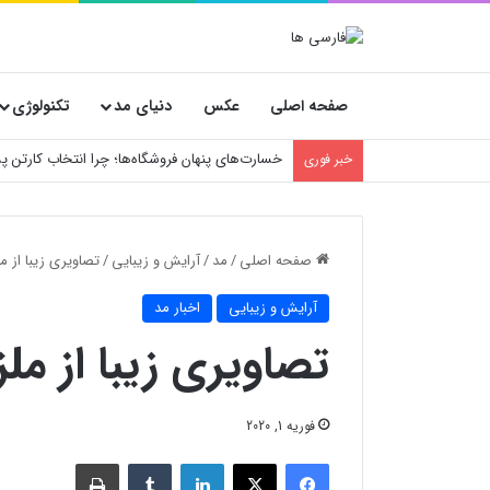
صفحه اصلی
عکس
دنیای مد
تکنولوژی
ارورهای کولر گازی تراست
خبر فوری
صفحه اصلی
/
مد
/
آرایش و زیبایی
/
تصاویری زیبا از 
آرایش و زیبایی
اخبار مد
تصاویری زیبا از م
فوریه 1, 2020
فیسبوک
X
لینکدین
‫تامبلر
چاپ