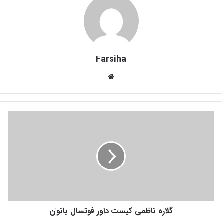
Farsiha
وبس
ای
ت
گ
ل
ا
ر
ه
ن
ا
ظ
م
گلاره ناظمی کیست داور فوتسال بانوان
ی
ک