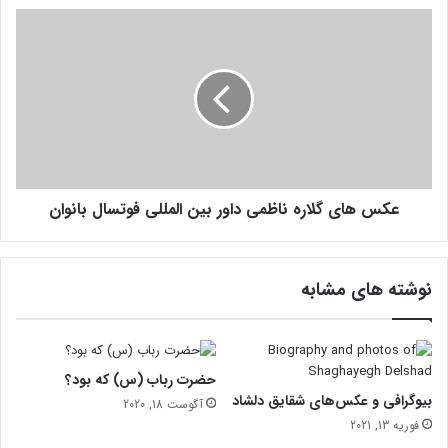
ی
ع
س
ک
ت
س
د
ه
ا
ا
و
ی
ر
گ
ف
ل
و
ا
ت
عکس های گلاره ناظمی داور بین المللی فوتسال بانوان
ر
س
ه
ا
ن
ل
ا
نوشته های مشابه
ب
ظ
ا
م
ن
ی
و
د
ا
ا
حضرت رباب (س) که بود؟
ن
و
بیوگرافی و عکس‌های شقایق دلشاد
آگوست 18, 2020
ر
فوریه 13, 2021
ب