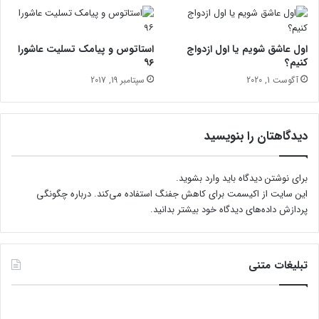
ی
ن
ا
اول عاشق شویم یا اول ازدواج
استاتوس و پیامک تسلیت عاشورا
ل
کنیم؟
۹۶
م
آگوست 1, 2020
سپتامبر 19, 2017
ل
ل
ی
ف
دیدگاهتان را بنویسید
و
ت
س
برای نوشتن دیدگاه باید
وارد بشوید
.
ا
این سایت از اکیسمت برای کاهش جفنگ استفاده می‌کند.
درباره چگونگی
ل
پردازش داده‌های دیدگاه خود بیشتر بدانید.
ب
ا
ن
و
تبلیغات متنی
ا
ن