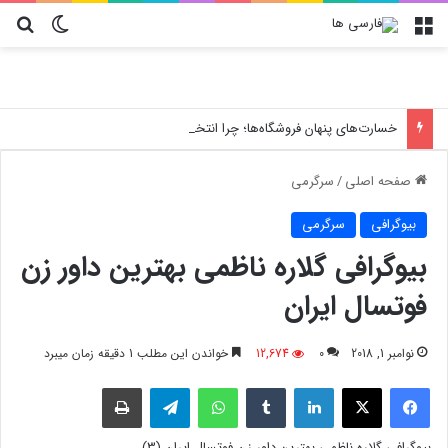
منو
تغییر پو
جس
خسارت‌های پنهان فروشگاه‌ها؛ چرا انتخاب کارتن پستی حیاتی است؟
صفحه اصلی
/
سرگرمی
بیوگرافی
سرگرمی
بیوگرافی گلاره ناظمی بهترین داور زن
فوتسال ایران
نوامبر 1, 2018
0
12,674
خواندن این مطلب 1 دقیقه زمان میبرد
فیسبوک
X
لینکدین
‫تامبلر
واتس آپ
تلگرام
چاپ