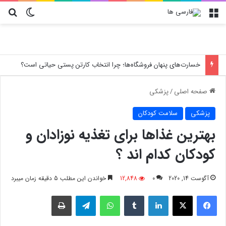
منو
تغییر پو
جس
ارورهای کولر گازی تراست
صفحه اصلی
/
پزشکی
پزشکی
سلامت کودکان
بهترین غذاها برای تغذیه نوزادان و
کودکان کدام اند ؟
آگوست 14, 2020
0
12,848
خواندن این مطلب 5 دقیقه زمان میبرد
فیسبوک
X
لینکدین
‫تامبلر
واتس آپ
تلگرام
چاپ