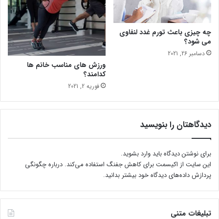
ا
ی
ه
چه چیزی باعث تورم غدد لنفاوی
ب
می شود؟
ر
دسامبر 26, 2021
د
ورزش های مناسب خانم ها
ا
کدامند؟
ر
فوریه 2, 2021
ی
ک
ن
ی
دیدگاهتان را بنویسید
د
برای نوشتن دیدگاه باید
وارد بشوید
.
این سایت از اکیسمت برای کاهش جفنگ استفاده می‌کند.
درباره چگونگی
پردازش داده‌های دیدگاه خود بیشتر بدانید.
تبلیغات متنی