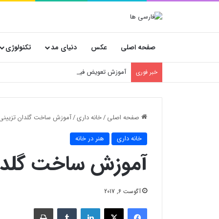
صفحه اصلی
عکس
دنیای مد
تکنولوژی
آموزش تعویض فیلتر کولر گازی جنرال مکس
خبر فوری
صفحه اصلی
/
خانه داری
/
آموزش ساخت گلدان تزیینی 
خانه داری
هنر در خانه
آموزش ساخت گلدان
آگوست 6, 2017
فیسبوک
X
لینکدین
‫تامبلر
چاپ