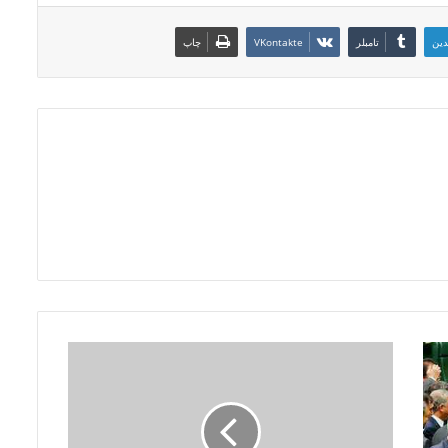
دین
‫تامبلر
‫VKontakte
چاپ
ع
ک
س
ه
ا