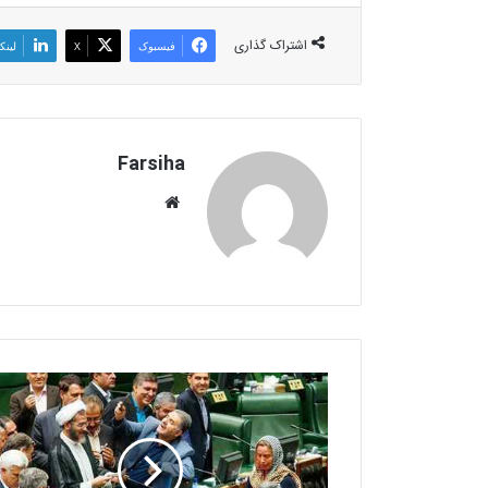
اشتراک گذاری
فیسبوک
X
لینک
Farsiha
وبس
ای
ت
م
ا
ج
ر
ا