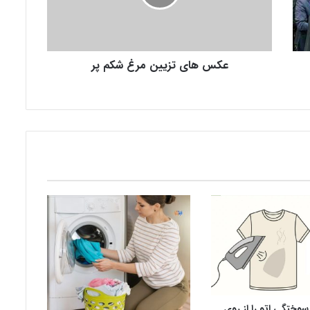
ی
ت
ز
ی
عکس های تزیین مرغ شکم پر
ی
ن
م
ر
غ
ش
ک
م
پ
ر
وختگی اتو را از روی